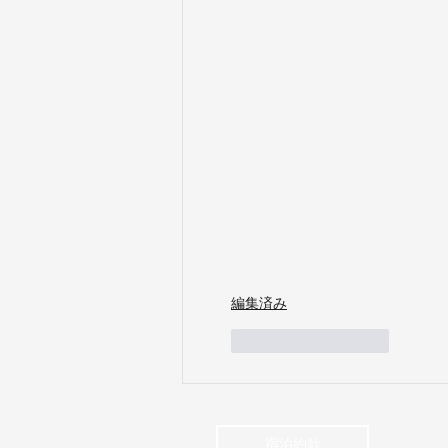
編集済み
いいね！
返信
宿泊約款