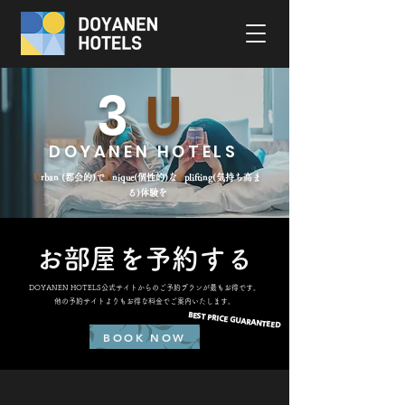
3
U
DOYANEN HOTELS
U
rban (都会的)で
U
n
ique(個性的)な
U
plifting(気持ち高ま
る)体験を
お部屋を予約する
DOYANEN HOTELS公式サイトからのご予約プランが最もお得です。
他の予約サイトよりもお得な料金でご案内いたします。
BEST PRICE GUARANTEED
BOOK NOW