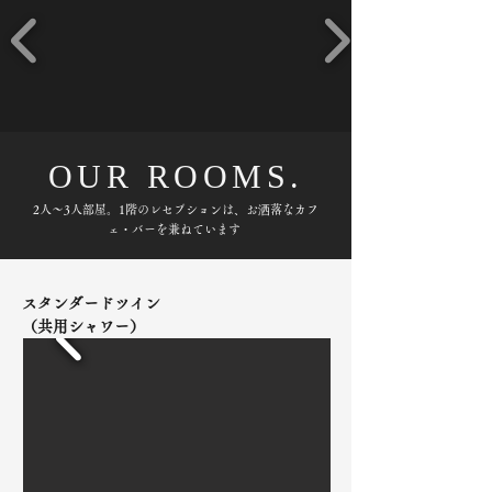
OUR ROOMS.
2人～3人部屋。1階のレセプションは、お洒落なカフ
ェ・バーを兼ねています
スタンダードツイン
（共用シャワー）