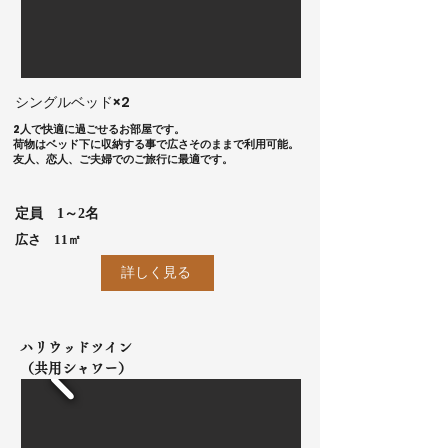
​シングルベッド×2
2人で快適に過ごせるお部屋です。
荷物はベッド下に収納する事で広さそのままで利用可能。
友人、恋人、ご夫婦でのご旅行に最適です。
​定員 1～2名
​広さ 11㎡
詳しく見る
ハリウッドツイン
（共用シャワー）