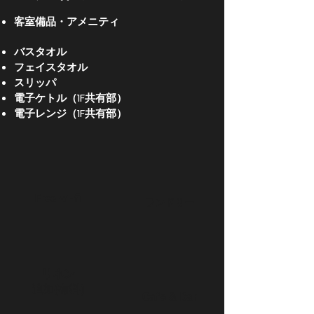
​客室備品・アメニティ
バスタオル
フェイスタオル
スリッパ
電子ケトル（1F共有部）
​電子レンジ（1F共有部）
Free wi-fi
​ランドリー
​リネン
​追加(有料)
Cafe & Bar​