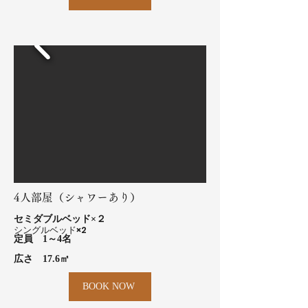
4人部屋（シャワーあり）
​セミダブルベッド×２
​シングルベッド×2
​定員 1～4名
​広さ 17.6㎡
BOOK NOW