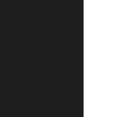
Free wi-fi
​ランドリー
​リネン追加(有料)
チューナーレスTV
チェックイン前
​キャッシュレス決済
お荷物預かり