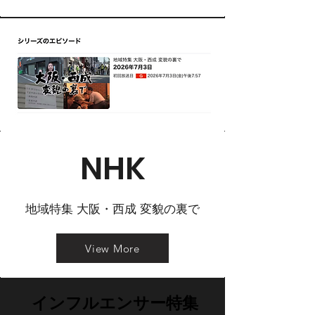
NHK
地域特集 大阪・西成 変貌の裏で
View More
インフルエンサー特集
インフルエンサー特集