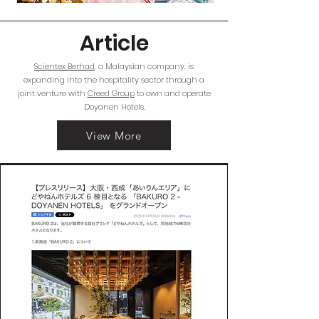
Article
Scientex Berhad
, a Malaysian company, is
expanding into the hospitality sector through a
joint venture with
Creed Group
to own and operate
Doyanen Hotels.
View More