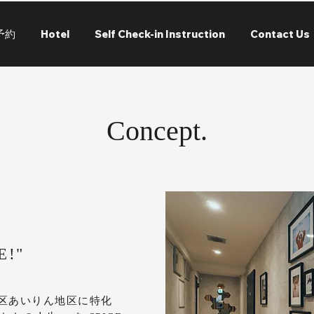
予約
Hotel
Self Check-in Instruction
Contact Us
Concept.
E!"
西成区あいりん地区に特化