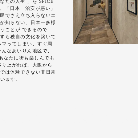
の人生 」を SPICE
と、「日本一治安が悪い」
民でさえ立ち入らないエ
が知らない、日本一多様
うことが できるので
すら独自の文化を築いて
ハマってしまい、すぐ周
そんなあいりん地区で、
く、あなたに街も楽しんでも
盛り上がれば、大阪から
では体験できない非日常
しています。
​Doyanen Co., Ltd.
1-2-4 Nishihonmachi, Nishi-ku, Osaka City, Osaka Prefecture
jp, yamato@doyanen.jp, 3u@doyanen.jp, bestie@doyanen.jp, k