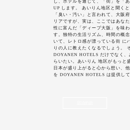
し、ホテルを通じて、「街」を「あなた
UP します。 あいりん地区と聞く
「臭い・汚い」と言われて、大阪府
リアですが、実は、ここではあなた
性に富んだ「ディープ大阪」を味わ
す。独特の生活リズム、時間の概念
いて、レトロ感が漂っている街 に
りの人に教えたくなるでしょう。 
DOYANEN HOTELS だけでな
らいたい。あいりん 地区がもっと
日本が盛り上がると心から想い、他
を DOYANEN HOTELS は提供
宿泊約款
bakuro@doyanen.