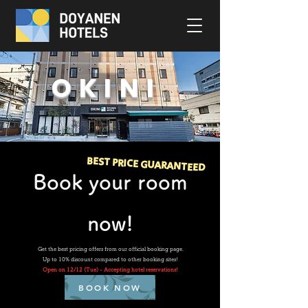
OKINI
BEST PRICE GUARANTEED
Book your room
now!
Get the best pricing offers from our official booking page.
Up to 10% discount compared to other booking sites!
Open on 12/12 (Tue) - Accepting hotel reservations!
BOOK NOW