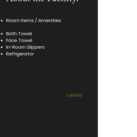
​Room Items / Amenities
Bath Towel
Face Towel
In-Room Slippers
Refrigerator
Free wi-fi
​Laundry