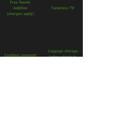
Free Towels
Addition
​Tunerless TV
(charges apply)
Luggage storage
​Cashless payment
before check-in
​24 hour security